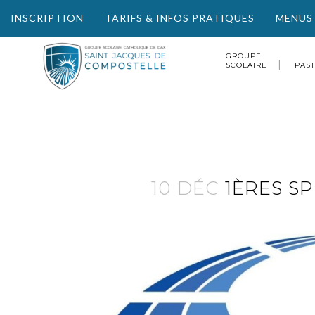
INSCRIPTION
TARIFS & INFOS PRATIQUES
MENUS
GROUPE
SCOLAIRE
PAS
10 DÉC
1ÈRES SP