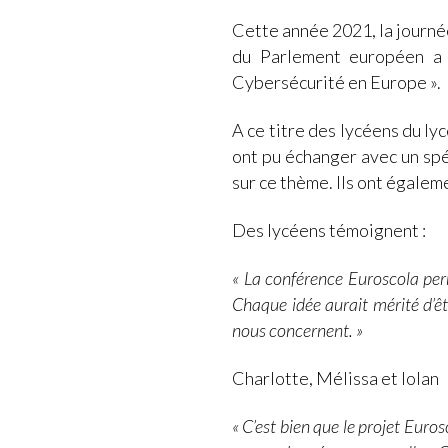
Cette année 2021, la journé
du Parlement européen a t
Cybersécurité en Europe ».
A ce titre des lycéens du l
ont pu échanger avec un spéc
sur ce thème. Ils ont égalem
Des lycéens témoignent :
« La conférence Euroscola perm
Chaque idée aurait mérité d’ê
nous concernent. »
Charlotte, Mélissa et Iolan
« C’est bien que le projet Euro