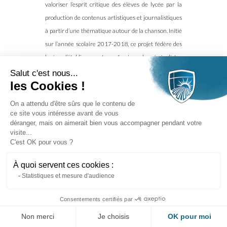
valoriser l’esprit critique des élèves de lycée par la
production de contenus artistiques et journalistiques
à partir d’une thématique autour de la chanson. Initié
sur l’année scolaire 2017-2018, ce projet fédère des
lycées d’établissements professionnels, généralistes
et agricoles de la...
Salut c'est nous...
les Cookies !
Lire la suite
On a attendu d'être sûrs que le contenu de
ce site vous intéresse avant de vous
déranger, mais on aimerait bien vous accompagner pendant votre
visite...
C'est OK pour vous ?
À quoi servent ces cookies :
Statistiques et mesure d'audience
Consentements certifiés par
Non merci
Je choisis
OK pour moi