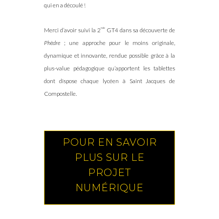
qui en a découlé !
nde
Merci d’avoir suivi la 2
GT4 dans sa découverte de
Phèdre
; une approche pour le moins originale,
dynamique et innovante, rendue possible grâce à la
plus-value pédagogique qu’apportent les tablettes
dont dispose chaque lycéen à Saint Jacques de
Compostelle.
POUR EN SAVOIR
PLUS SUR LE
PROJET
NUMÉRIQUE