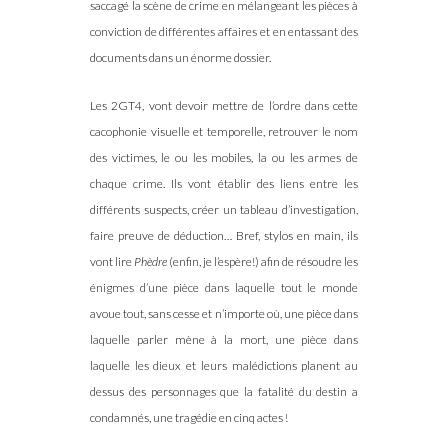
saccagé la scène de crime en mélangeant les pièces à
conviction de différentes affaires et en entassant des
documents dans un énorme dossier.
Les 2GT4, vont devoir mettre de l’ordre dans cette
cacophonie visuelle et temporelle, retrouver le nom
des victimes, le ou les mobiles, la ou les armes de
chaque crime. Ils vont établir des liens entre les
différents suspects, créer un tableau d’investigation,
faire preuve de déduction… Bref, stylos en main, ils
vont lire
Phèdre
(enfin, je l’espère!) afin de résoudre les
énigmes d’une pièce dans laquelle tout le monde
avoue tout, sans cesse et n’importe où, une pièce dans
laquelle parler mène à la mort, une pièce dans
laquelle les dieux et leurs malédictions planent au
dessus des personnages que la fatalité du destin a
condamnés, une tragédie en cinq actes !