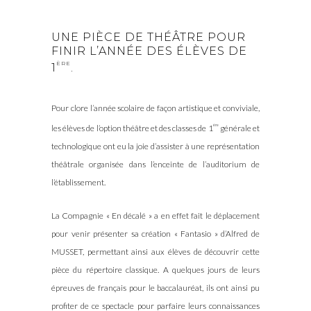
UNE PIÈCE DE THÉÂTRE POUR
FINIR L’ANNÉE DES ÉLÈVES DE
ÈRE
1
.
Pour clore l’année scolaire de façon artistique et conviviale,
ère
les élèves de l’option théâtre et des classes de 1
générale et
technologique ont eu la joie d’assister à une représentation
théâtrale organisée dans l’enceinte de l’auditorium de
l’établissement.
La Compagnie « En décalé » a en effet fait le déplacement
pour venir présenter sa création « Fantasio » d’Alfred de
MUSSET, permettant ainsi aux élèves de découvrir cette
pièce du répertoire classique. A quelques jours de leurs
épreuves de français pour le baccalauréat, ils ont ainsi pu
profiter de ce spectacle pour parfaire leurs connaissances