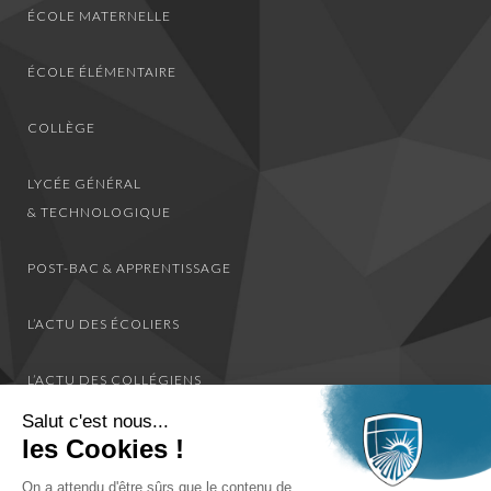
ÉCOLE MATERNELLE
ÉCOLE ÉLÉMENTAIRE
COLLÈGE
LYCÉE GÉNÉRAL
& TECHNOLOGIQUE
POST-BAC & APPRENTISSAGE
L’ACTU DES ÉCOLIERS
L’ACTU DES COLLÉGIENS
Salut c'est nous...
L’ACTU DES LYCÉENS
les Cookies !
On a attendu d'être sûrs que le contenu de