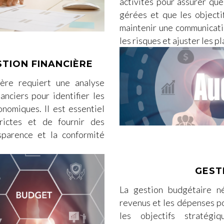
activités pour assurer qu
gérées et que les objectif
maintenir une communicatio
les risques et ajuster les 
STION FINANCIÈRE
ère requiert une analyse
anciers pour identifier les
nomiques. Il est essentiel
rictes et de fournir des
nsparence et la conformité
GEST
La gestion budgétaire né
revenus et les dépenses po
les objectifs stratégi