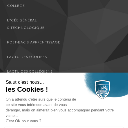
COLLÈGE
LYCÉE GÉNÉRAL
& TECHNOLOGIQUE
POST-BAC & APPRENTISSAGE
L’ACTU DES ÉCOLIERS
L’ACTU DES COLLÉGIENS
Salut c'est nous...
L’ACTU DES LYCÉENS
les Cookies !
On a attendu d'être sûrs que le contenu de
L’ACTU DES ÉTUDIANTS
ce site vous intéresse avant de vous
déranger, mais on aimerait bien vous accompagner pendant votre
L’ACTU DE TOUS LES ÉLÈVES
visite...
C'est OK pour vous ?