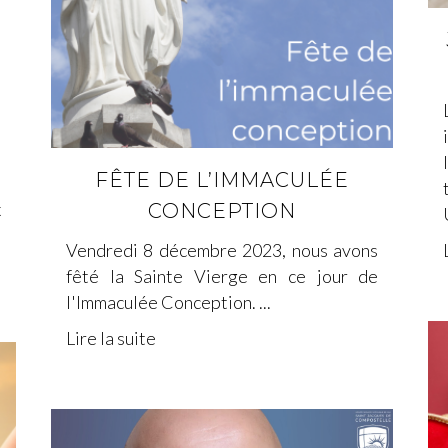
e
t
é
e
s
s
FÊTE DE L’IMMACULÉE
s
x
CONCEPTION
Vendredi 8 décembre 2023, nous avons
fêté la Sainte Vierge en ce jour de
l'Immaculée Conception. ...
Lire la suite